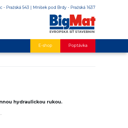
c - Pražská 543
|
Mníšek pod Brdy - Pražská 1637
E-shop
Poptávka
nnou hydraulickou rukou.
.