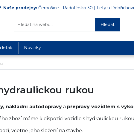
Naše prodejny:
Černošice - Radotínská 30
|
Lety u Dobřichovi
Hledat
 leták
Novinky
ou
hydraulickou rukou
y, nákladní autodopravy
a
přepravy vozidlem s výko
 zboží máme k dispozici vozidlo s hydraulickou rukou
oží, včetně jeho složení na stavbě.